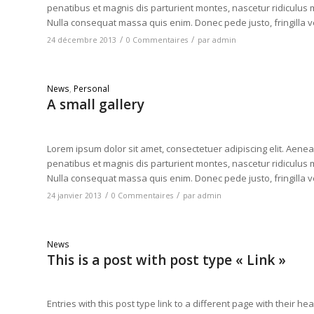
penatibus et magnis dis parturient montes, nascetur ridiculus m
Nulla consequat massa quis enim. Donec pede justo, fringilla vel
/
/
24 décembre 2013
0 Commentaires
par
admin
News
,
Personal
A small gallery
Lorem ipsum dolor sit amet, consectetuer adipiscing elit. Ae
penatibus et magnis dis parturient montes, nascetur ridiculus m
Nulla consequat massa quis enim. Donec pede justo, fringilla vel
/
/
24 janvier 2013
0 Commentaires
par
admin
News
This is a post with post type « Link »
Entries with this post type link to a different page with their h