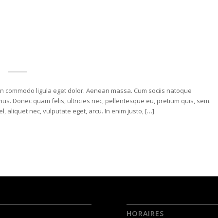
nean commodo ligula eget dolor. Aenean massa. Cum sociis natoque
us. Donec quam felis, ultricies nec, pellentesque eu, pretium quis, sem.
, aliquet nec, vulputate eget, arcu. In enim justo, […]
HORAIRES