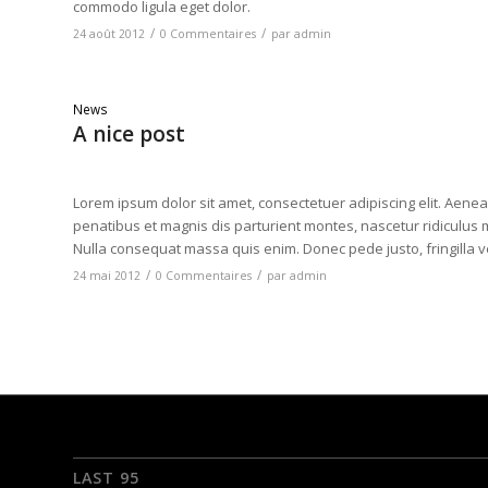
commodo ligula eget dolor.
/
/
24 août 2012
0 Commentaires
par
admin
News
A nice post
Lorem ipsum dolor sit amet, consectetuer adipiscing elit. Ae
penatibus et magnis dis parturient montes, nascetur ridiculus m
Nulla consequat massa quis enim. Donec pede justo, fringilla vel
/
/
24 mai 2012
0 Commentaires
par
admin
LAST 95