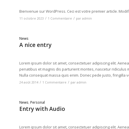
Bienvenue sur WordPress. Ceci est votre premier article. Modif
/
/
11 octobre 2023
1 Commentaire
par
admin
News
A nice entry
Lorem ipsum dolor sit amet, consectetuer adipiscing elit. Ae
penatibus et magnis dis parturient montes, nascetur ridiculus m
Nulla consequat massa quis enim. Donec pede justo, fringilla vel
/
/
24 août 2014
1 Commentaire
par
admin
News
,
Personal
Entry with Audio
Lorem ipsum dolor sit amet, consectetuer adipiscing elit. Ae