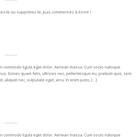
iez-le ou supprimez-le, puis commencez à écrire !
nean commodo ligula eget dolor. Aenean massa. Cum sociis natoque
us. Donec quam felis, ultricies nec, pellentesque eu, pretium quis, sem.
, aliquet nec, vulputate eget, arcu. In enim justo, […]
nean commodo ligula eget dolor. Aenean massa. Cum sociis natoque