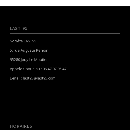
LAST 95
Société LAST95
5, rue Auguste Renoir
95280 Jouy Le Moutier
Appelez-nous au : 06 47 07 95 47
E-mail :
last95@last95.com
HORAIRES