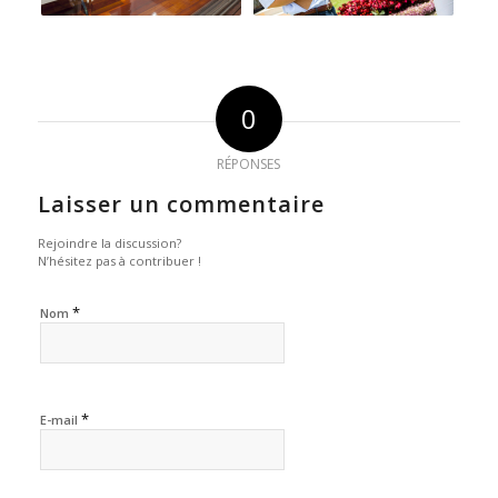
0
RÉPONSES
Laisser un commentaire
Rejoindre la discussion?
N’hésitez pas à contribuer !
*
Nom
*
E-mail