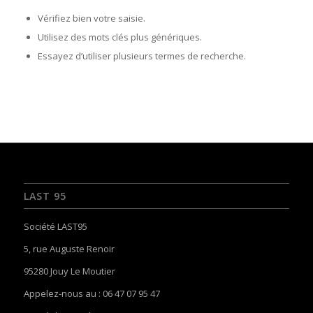
Vérifiez bien votre saisie.
Utilisez des mots clés plus génériques.
Essayez d’utiliser plusieurs termes de recherche.
LAST 95
Société LAST95
5, rue Auguste Renoir
95280 Jouy Le Moutier
Appelez-nous au : 06 47 07 95 47