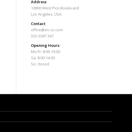
Address
10800 West Pico Boulevard
Los Angeles, USA
Contact
office@en-co.com
555-3587 347
Opening Hours:
Mo-Fr: 8:00-19:00
Sa: 8:00-14:00
So: closed