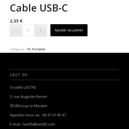
Cable USB-C
2,35
€
Ajouter au panier
Catégorie :
PC Portable
LAST 95
Société LAST95
5, rue Auguste Renoir
95280 Jouy Le Moutier
Appelez-nous au : 06 47 07 95 47
E-mail :
last95@last95.com