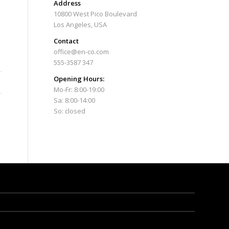
Address
10800 West Pico Boulevard
Los Angeles, USA
Contact
office@en-co.com
555-3587 347
Opening Hours:
Mo-Fr: 8:00-19:00
Sa: 8:00-14:00
So: closed